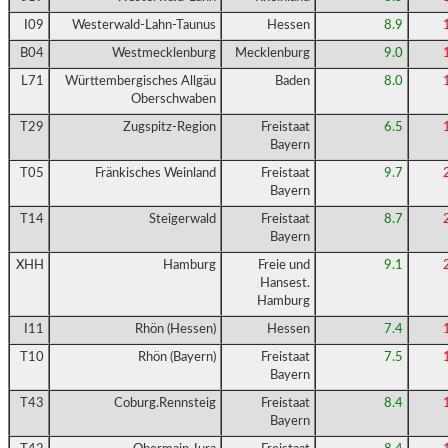
I09
Westerwald-Lahn-Taunus
Hessen
8.9
B04
Westmecklenburg
Mecklenburg
9.0
L71
Württembergisches Allgäu
Baden
8.0
Oberschwaben
T29
Zugspitz-Region
Freistaat
6.5
Bayern
T05
Fränkisches Weinland
Freistaat
9.7
Bayern
T14
Steigerwald
Freistaat
8.7
Bayern
XHH
Hamburg
Freie und
9.1
Hansest.
Hamburg
I11
Rhön (Hessen)
Hessen
7.4
T10
Rhön (Bayern)
Freistaat
7.5
Bayern
T43
Coburg.Rennsteig
Freistaat
8.4
Bayern