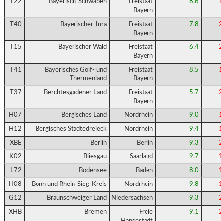
T22
Bayerisch-Schwaben
Freistaat
8.6
Bayern
T40
Bayerischer Jura
Freistaat
7.8
Bayern
T15
Bayerischer Wald
Freistaat
6.4
Bayern
T41
Bayerisches Golf- und
Freistaat
8.5
Thermenland
Bayern
T37
Berchtesgadener Land
Freistaat
5.7
Bayern
H07
Bergisches Land
Nordrhein
9.0
H12
Bergisches Städtedreieck
Nordrhein
9.4
XBE
Berlin
Berlin
9.3
K02
Bliesgau
Saarland
9.7
L72
Bodensee
Baden
8.0
H08
Bonn und Rhein-Sieg-Kreis
Nordrhein
9.8
G12
Braunschweiger Land
Niedersachsen
9.3
XHB
Bremen
Freie
9.1
Hansestadt