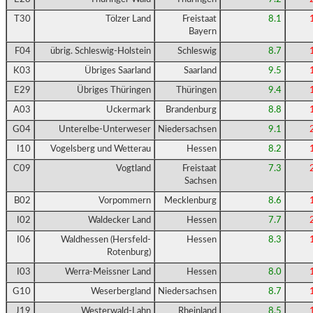
T30
Tölzer Land
Freistaat
8.1
Bayern
F04
übrig. Schleswig-Holstein
Schleswig
8.7
K03
Übriges Saarland
Saarland
9.5
E29
Übriges Thüringen
Thüringen
9.4
A03
Uckermark
Brandenburg
8.8
G04
Unterelbe-Unterweser
Niedersachsen
9.1
I10
Vogelsberg und Wetterau
Hessen
8.2
C09
Vogtland
Freistaat
7.3
Sachsen
B02
Vorpommern
Mecklenburg
8.6
I02
Waldecker Land
Hessen
7.7
I06
Waldhessen (Hersfeld-
Hessen
8.3
Rotenburg)
I03
Werra-Meissner Land
Hessen
8.0
G10
Weserbergland
Niedersachsen
8.7
J19
Westerwald-Lahn
Rheinland
8.5