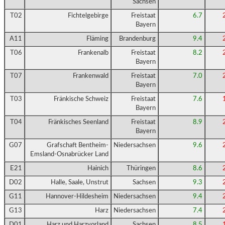
Sachsen
T02
Fichtelgebirge
Freistaat
6.7
Bayern
A11
Fläming
Brandenburg
9.4
T06
Frankenalb
Freistaat
8.2
Bayern
T07
Frankenwald
Freistaat
7.0
Bayern
T03
Fränkische Schweiz
Freistaat
7.6
Bayern
T04
Fränkisches Seenland
Freistaat
8.9
Bayern
G07
Grafschaft Bentheim-
Niedersachsen
9.6
Emsland-Osnabrücker Land
E21
Hainich
Thüringen
8.6
D02
Halle, Saale, Unstrut
Sachsen
9.3
G11
Hannover-Hildesheim
Niedersachsen
9.4
G13
Harz
Niedersachsen
7.4
D01
Harz und Harzvorland
Sachsen
8.5