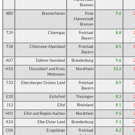
Bremen
XBV
Bremerhaven
Freie
9.6
Hansestadt
Bremen
T39
Chiemgau
Freistaat
8.8
Bayern
T38
Chiemsee-Alpenland
Freistaat
8.5
Bayern
A07
Dahme-Seenland
Brandenburg
9.6
H10
Düsseldorf und Kreis
Nordrhein
10.2
Mettmann
T33
Ebersberger Grünes Land
Freistaat
8.9
Bayern
E20
Eichsfeld
Thüringen
8.3
J12
Eifel
Rheinland
8.1
H01
Eifel und Region Aachen
Nordrhein
9.5
A10
Elbe Elster Land
Brandenburg
9.1
C06
Erzgebirge
Freistaat
8.2