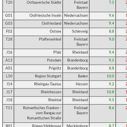
T20
Ostbayerische Städte
Freistaat
7.5
Bayern
G01
Ostfriesische Inseln
Niedersachsen
9.6
G03
Ostfriesland
Niedersachsen
9.4
F02
Ostsee
Schleswig
8.8
T28
Pfaffenwinkel
Freistaat
9.0
Bayern
J16
Pfalz
Rheinland
9.4
A13
Potsdam
Brandenburg
9.5
A01
Prignitz
Brandenburg
8.8
L50
Region Stuttgart
Baden
10.0
I14
Rheingau-Taunus
Hessen
9.2
J17
Rheinhessen
Rheinland
10.8
J18
Rheintal
Rheinland
9.5
T11
Romantisches Franken -
Freistaat
8.6
vom Rangau zur
Bayern
Romantischen Straße
B01
Rügen/Hiddensee
Mecklenburg
8.7