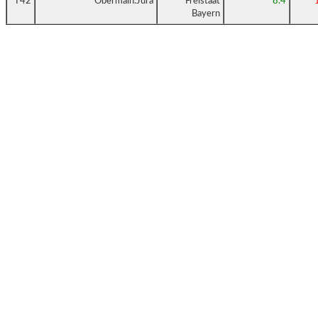
T42
Obermain.Jura
Freistaat
8.4
Bayern