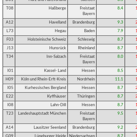
T08
Haßberge
Freistaat
8.4
Bayern
A12
Havelland
Brandenburg
9.3
L73
Hegau
Baden
7.9
F03
Holsteinische Schweiz
Schleswig
8.7
J13
Hunsrück
Rheinland
8.7
T34
Inn-Salzach
Freistaat
8.0
Bayern
I01
Kassel- Land
Hessen
8.5
H09
Köln und Rhein-Erft-Kreis
Nordrhein
11.1
I05
Kurhessisches Bergland
Hessen
8.7
E22
Kyffhäuser
Thüringen
8.7
I08
Lahn-Dill
Hessen
8.7
T23
Landeshauptstadt München
Freistaat
9.5
Bayern
A14
Lausitzer Seenland
Brandenburg
9.2
G09
Lüneburger Heide
Niedersachsen
8.7