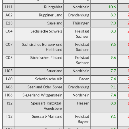
H11
Ruhrgebiet
Nordrhein
10.6
A02
Ruppiner Land
Brandenburg
8.9
E23
Saaleland
Thüringen
9.0
C04
Sächsische Schweiz
Freistaat
8.3
Sachsen
C07
Sächsisches Burgen- und
Freistaat
9.5
Heideland
Sachsen
C05
Sächsisches Elbland
Freistaat
9.6
Sachsen
H05
Sauerland
Nordrhein
7.7
L60
Schwäbische Alb
Baden
7.4
A06
Seenland Oder-Spree
Brandenburg
9.1
H06
Siegerland-Wittgenstein
Nordrhein
7.4
I12
Spessart-Kinzigtal-
Hessen
8.8
Vogelsberg
T12
Spessart-Mainland
Freistaat
9.1
Bayern