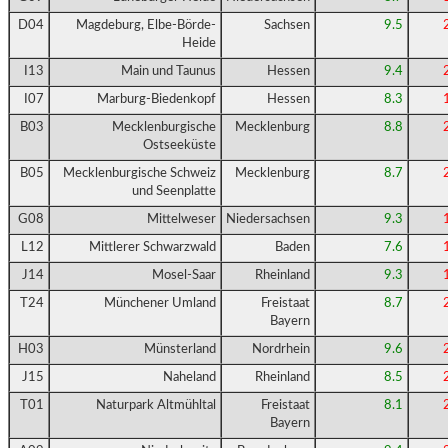
D04
Magdeburg, Elbe-Börde-
Sachsen
9.5
Heide
I13
Main und Taunus
Hessen
9.4
I07
Marburg-Biedenkopf
Hessen
8.3
B03
Mecklenburgische
Mecklenburg
8.8
Ostseeküste
B05
Mecklenburgische Schweiz
Mecklenburg
8.7
und Seenplatte
G08
Mittelweser
Niedersachsen
9.3
L12
Mittlerer Schwarzwald
Baden
7.6
J14
Mosel-Saar
Rheinland
9.3
T24
Münchener Umland
Freistaat
8.7
Bayern
H03
Münsterland
Nordrhein
9.6
J15
Naheland
Rheinland
8.5
T01
Naturpark Altmühltal
Freistaat
8.1
Bayern