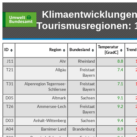
Klimaentwicklungen
Tourismusregionen: 
Temperatur
ID
Region
Bundesland
Trend
[GradC]
J11
Ahr
Rheinland
8.8
T21
Allgäu
Freistaat
7.4
Bayern
T31
Alpenregion Tegernsee-
Freistaat
7.1
Schliersee
Bayern
D05
Altmark
Sachsen
9.1
T26
Ammersee-Lech
Freistaat
9.2
Bayern
D03
Anhalt-Wittenberg
Sachsen
9.4
A04
Barnimer Land
Brandenburg
8.9