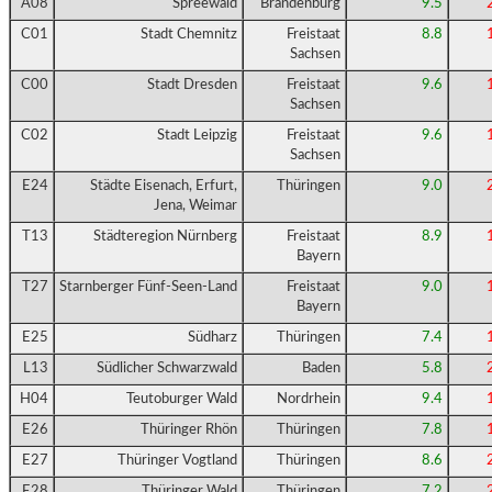
A08
Spreewald
Brandenburg
9.5
C01
Stadt Chemnitz
Freistaat
8.8
Sachsen
C00
Stadt Dresden
Freistaat
9.6
Sachsen
C02
Stadt Leipzig
Freistaat
9.6
Sachsen
E24
Städte Eisenach, Erfurt,
Thüringen
9.0
Jena, Weimar
T13
Städteregion Nürnberg
Freistaat
8.9
Bayern
T27
Starnberger Fünf-Seen-Land
Freistaat
9.0
Bayern
E25
Südharz
Thüringen
7.4
L13
Südlicher Schwarzwald
Baden
5.8
H04
Teutoburger Wald
Nordrhein
9.4
E26
Thüringer Rhön
Thüringen
7.8
E27
Thüringer Vogtland
Thüringen
8.6
E28
Thüringer Wald
Thüringen
7.2