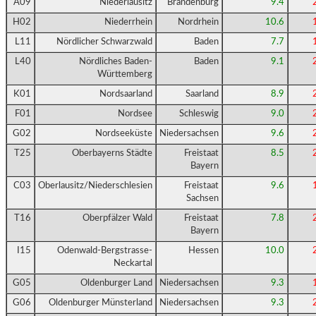
A09
Niederlausitz
Brandenburg
9.4
H02
Niederrhein
Nordrhein
10.6
L11
Nördlicher Schwarzwald
Baden
7.7
L40
Nördliches Baden-
Baden
9.1
Württemberg
K01
Nordsaarland
Saarland
8.9
F01
Nordsee
Schleswig
9.0
G02
Nordseeküste
Niedersachsen
9.6
T25
Oberbayerns Städte
Freistaat
8.5
Bayern
C03
Oberlausitz/Niederschlesien
Freistaat
9.6
Sachsen
T16
Oberpfälzer Wald
Freistaat
7.8
Bayern
I15
Odenwald-Bergstrasse-
Hessen
10.0
Neckartal
G05
Oldenburger Land
Niedersachsen
9.3
G06
Oldenburger Münsterland
Niedersachsen
9.3